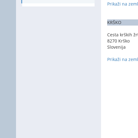
Prikaži na zem
KRŠKO
Cesta krških žr
8270 Krško
Slovenija
Prikaži na zem