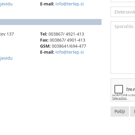
ljevidu
E-mail:
info@terlep.si
tev 137
Tel:
003867/ 4921-413
Fax:
003867/ 4901-413
GSM:
0038641/694-477
E-mail:
info@terlep.si
ljevidu
Pošlji