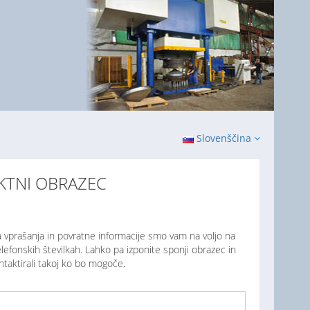
Slovenščina
KTNI OBRAZEC
 vprašanja in povratne informacije smo vam na voljo na
efonskih številkah. Lahko pa izponite sponji obrazec in
taktirali takoj ko bo mogoče.