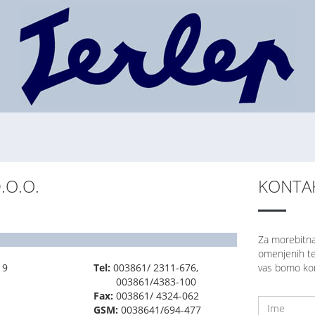
.O.O.
KONTA
Za morebitna
omenjenih tel
 9
Tel:
003861/ 2311-676,
vas bomo kon
003861/4383-100
Fax:
003861/ 4324-062
GSM:
0038641/694-477